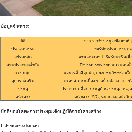
ข้อมูลจำเพาะ:
มิติ
ยาว x กว้าง x สูงเชิงชาย/ 
ประเภทเฟรม
พอร์ทัลเฟรม เฟรมหล
เฟรมหลัก
คานและเสา H รีดร้อนหรือเชื
ส่วนประกอบค้ำยัน
Tie bar, stay bar, แนวนอนค้ำ
ระบบหุ้ม
แผ่นเหล็กสีลูกฟูก, แผงแซนวิชพร้อมใ
อุปกรณ์เสริม
ครอบสันกระเบื้อง รางน้ำ ท่อลง สกายไ
ประตู
ประตูบานเลื่อน ประตูม้วน ประตูส่วนอ
หน้าต่าง
หน้าต่าง PVC, หน้าต่างอลูมิเนี
ข้อดีของโลหะ
การประชุมเชิงปฏิบัติการโครงสร้าง
1. ง่ายต่อการประกอบ