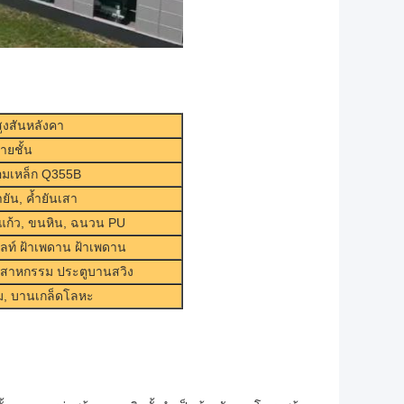
สูงสันหลังคา
ายชั้น
่อมเหล็ก Q355B
ยัน, ค้ำยันเสา
ยแก้ว, ขนหิน, ฉนวน PU
ลท์ ฝ้าเพดาน ฝ้าเพดาน
ุตสาหกรรม ประตูบานสวิง
ยม, บานเกล็ดโลหะ