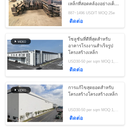
ติดต่อ
เหล็กที่สอดคล้องอย่างเต็ม
ที่กับมาตรฐานออสเตรเลีย
887~1496 USD/T MOQ:25ต
เรา
(AS NZS) มาตรฐานสําห
29
ติดต่อ
รับการใช้โครงสร้าง
บริการแปรรูป
ข่าว
โซลูชันที่ดีที่สุดสำหรับ
เหล็กกล้า
อาคารโรงงานสำเร็จรูป
โครงสร้างเหล็ก
กรณี
USD30-50 per sqm MOQ:1,000 ตารางเมตร
ติดต่อ
แผนผัง
12
การแก้ไขสุดยอดสําหรับ
เว็บไซต์
โครงสร้างโครงสร้างเหล็ก
คานเหล็กโครงสร้าง
USD30-50 per sqm MOQ:1,000 ตารางเมตร
นโยบาย
ติดต่อ