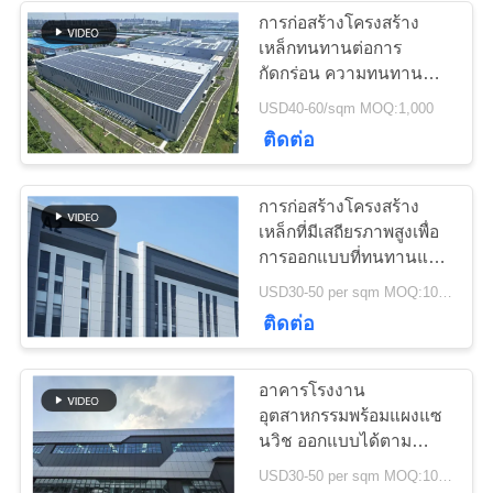
ความ
การก่อสร้างโครงสร้าง
เป็น
เหล็กทนทานต่อการ
8
กัดกร่อน ความทนทาน
ส่วน
ยาวนาน โครงสร้างเสา
USD40-60/sqm MOQ:1,000
เหล็กชุบสังกะสี
และคาน
ติดต่อ
ตัว
การก่อสร้างโครงสร้าง
เหล็กที่มีเสถียรภาพสูงเพื่อ
การออกแบบที่ทนทานและ
คลังสินค้า
11
USD30-50 per sqm MOQ:1000 sqm
ติดต่อ
อาคารโชว์รูมรถยนต์
อาคารโรงงาน
อุตสาหกรรมพร้อมแผงแซ
นวิช ออกแบบได้ตาม
ต้องการสำหรับการ
USD30-50 per sqm MOQ:1000 sqm
ก่อสร้างโครงสร้างเหล็ก