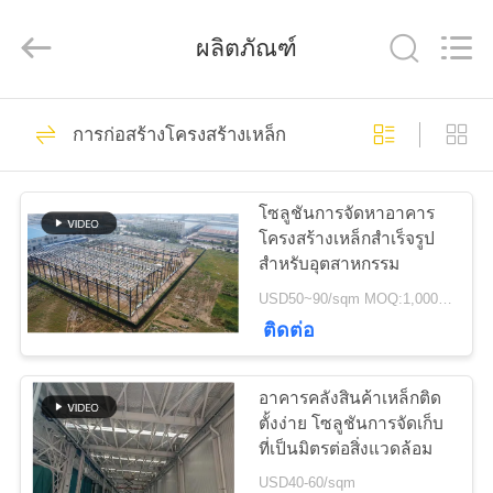
2018
-
2026
ผลิตภัณฑ์
Qingdao
KaFa
Fabrication
Co.,
Ltd..
151
บ้าน
All
Rights
การก่อสร้างโครงสร้างเหล็ก
การก่อสร้าง
Reserved.
สินค้า
โครงสร้างเหล็ก
โซลูชันการจัดหาอาคาร
โครงสร้างเหล็กสำเร็จรูป
สำหรับอุตสาหกรรม
วิดีโอ
USD50~90/sqm MOQ:1,000 ตร.ม
ติดต่อ
174
รายการ
การประชุมเชิงปฏิบัติ
อาคารคลังสินค้าเหล็กติด
VR
ตั้งง่าย โซลูชันการจัดเก็บ
การโครงสร้างเหล็ก
ที่เป็นมิตรต่อสิ่งแวดล้อม
USD40-60/sqm