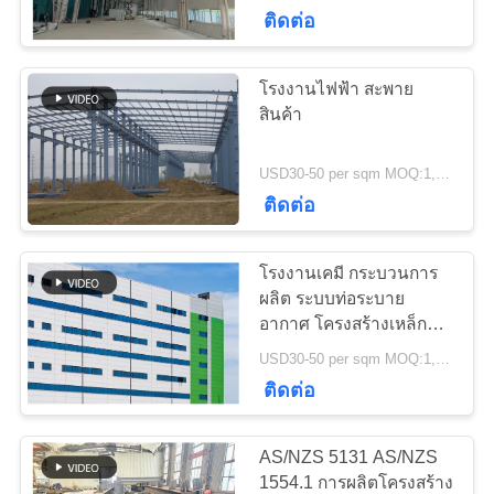
เกี่ยว
ติดต่อ
กับ
โรงงานไฟฟ้า สะพาย
198
เรา
สินค้า
คลังสินค้าโครงสร้าง
USD30-50 per sqm MOQ:1,000 ตรม
ทัวร์
เหล็ก
ติดต่อ
โรงงาน
โรงงานเคมี กระบวนการ
ผลิต ระบบท่อระบาย
การ
อากาศ โครงสร้างเหล็ก
16
ทนต่อการกัดกร่อน
เหล็กโครงสร้างทาง
USD30-50 per sqm MOQ:1,000 ตรม
ควบคุม
ติดต่อ
คุณภาพ
สถาปัตยกรรม
AS/NZS 5131 AS/NZS
1554.1 การผลิตโครงสร้าง