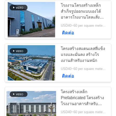
ความ
โรงงานโครงสร้างเหล็ก
เป็น
สำเร็จรูปออกแบบเองได้
8
อาคารโรงงานโลหะสั่งทำ
ส่วน
พิเศษ
USD40~60 per square meter MOQ:1,000 ตารางเมตร
เหล็กชุบสังกะสี
ติดต่อ
ตัว
โครงสร้างสแตนเลสที่แข็ง
แรงและมั่นคง สร้างโร
งงานสําหรับงานหนัก
11
USD40~60 per square meter MOQ:1,000 ตารางเมตร
ติดต่อ
อาคารโชว์รูมรถยนต์
โครงสร้างเหล็ก
Prefabricated โครงสร้าง
โรงงานอาคารสําหรับ
ภาระและการออกแบบ
USD40~60 per square meter MOQ:1000 square meter
ภาระหนัก