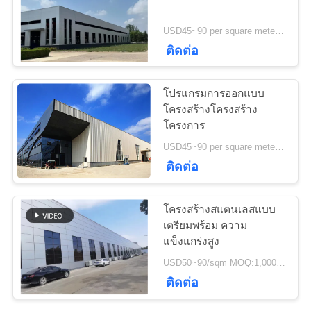
ติดต่อ
USD45~90 per square meter MOQ:1,000 ตารางเมตร
เรา
29
ติดต่อ
บริการแปรรูป
ข่าว
โปรแกรมการออกแบบ
เหล็กกล้า
โครงสร้างโครงสร้าง
โครงการ
กรณี
USD45~90 per square meter MOQ:1,000 ตารางเมตร
ติดต่อ
แผนผัง
12
โครงสร้างสแตนเลสแบบ
เว็บไซต์
เตรียมพร้อม ความ
คานเหล็กโครงสร้าง
แข็งแกร่งสูง
USD50~90/sqm MOQ:1,000 ตร.ม
นโยบาย
ติดต่อ