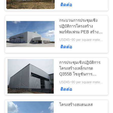
เกี่ยว
ติดต่อ
กับ
กระบวนการประชุมเชิง
198
เรา
ปฏิบัติการโครงสร้าง
คลังสินค้าโครงสร้าง
พอร์ทัลเฟรม PEB สร้าง
มาตรฐาน ISO
USD45~90 per square meter MOQ:1,000 ตารางเมตร
ทัวร์
เหล็ก
ติดต่อ
โรงงาน
การประชุมเชิงปฏิบัติการ
โครงสร้างเหล็กเกรด
การ
Q355B โซลูชันการ
16
ก่อสร้างอาคารโครงสร้าง
เหล็กโครงสร้างทาง
USD45~90 per square meter MOQ:1,000 ตารางเมตร
ควบคุม
เหล็ก
ติดต่อ
คุณภาพ
สถาปัตยกรรม
โครงสร้างสแตนเลส