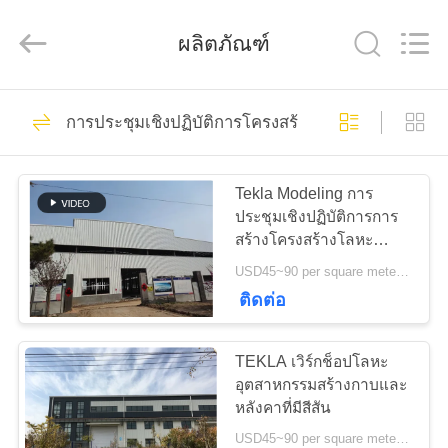
2018
-
2026
ผลิตภัณฑ์
Qingdao
KaFa
Fabrication
Co.,
Ltd..
151
บ้าน
All
Rights
การประชุมเชิงปฏิบัติการโครงสร้างเหล็ก
การก่อสร้าง
Reserved.
สินค้า
โครงสร้างเหล็ก
Tekla Modeling การ
ประชุมเชิงปฏิบัติการการ
สร้างโครงสร้างโลหะ
วิดีโอ
สำเร็จรูปความแข็งแรงสูง
USD45~90 per square meter MOQ:1,000 ตารางเมตร
ติดต่อ
174
รายการ
การประชุมเชิงปฏิบัติ
TEKLA เวิร์กช็อปโลหะ
VR
อุตสาหกรรมสร้างกาบและ
การโครงสร้างเหล็ก
หลังคาที่มีสีสัน
USD45~90 per square meter MOQ:1,000 ตารางเมตร