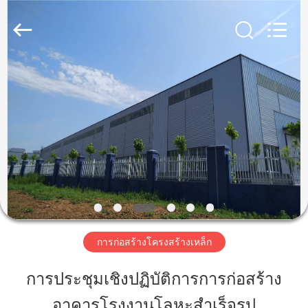
2018
-
2026
Qingdao
KaFa
Fabrication
Co.,
Ltd..
บ้าน
All
Rights
Reserved.
สินค้า
วิดีโอ
รายการ
การก่อสร้างโครงสร้างเหล็ก
VR
การประชุมเชิงปฏิบัติการการก่อสร้าง
อาคารโรงงานโลหะสำเร็จรูป