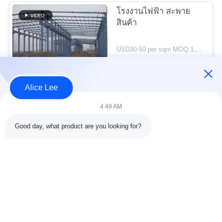
ความ
โรงงานไฟฟ้า สะพาย
เป็น
สินค้า
ส่วน
USD30-50 per sqm MOQ:1,000 ตรม
ติดต่อ
ตัว
Alice Lee
หมวดหมู่ยอดนิยม
ทั้งหมด
4:49 AM
Good day, what product are you looking for?
การก่อสร้างโครงสร้าง
การประชุมเชิงปฏิบัติ
เหล็ก
การโครงสร้างเหล็ก
คลังสินค้าโครงสร้าง
เหล็กโครงสร้างทาง
เหล็ก
สถาปัตยกรรม
บริการแปรรูป