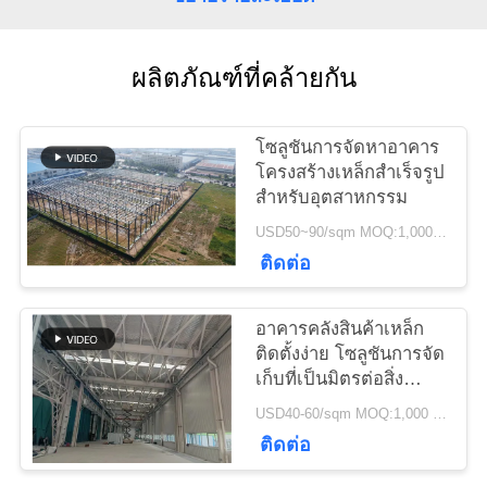
ติดต่อ
เรา
ผลิตภัณฑ์ที่คล้ายกัน
ข่าว
โซลูชันการจัดหาอาคาร
โครงสร้างเหล็กสำเร็จรูป
สำหรับอุตสาหกรรม
กรณี
USD50~90/sqm MOQ:1,000 ตร.ม
ติดต่อ
แผนผัง
อาคารคลังสินค้าเหล็ก
เว็บไซต์
ติดตั้งง่าย โซลูชันการจัด
เก็บที่เป็นมิตรต่อสิ่ง
แวดล้อม
USD40-60/sqm MOQ:1,000 ตร.ม
นโยบาย
ติดต่อ