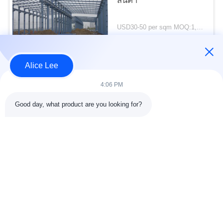
ความ
สินค้า
เป็น
USD30-50 per sqm MOQ:1,000 ตรม
ติดต่อ
ส่วน
Alice Lee
ตัว
หมวดหมู่ยอดนิยม
ทั้งหมด
4:06 PM
Good day, what product are you looking for?
การก่อสร้างโครงสร้าง
การประชุมเชิงปฏิบัติ
เหล็ก
การโครงสร้างเหล็ก
คลังสินค้าโครงสร้าง
เหล็กโครงสร้างทาง
เหล็ก
สถาปัตยกรรม
บริการแปรรูป
คานเหล็กโครงสร้าง
เหล็กกล้า