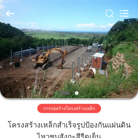
2018
-
2026
Qingdao
KaFa
Fabrication
Co.,
Ltd..
บ้าน
All
Rights
Reserved.
สินค้า
วิดีโอ
รายการ
การก่อสร้างโครงสร้างเหล็ก
VR
โครงสร้างเหล็กสำเร็จรูปป้องกันแผ่นดิน
ไหวชุบสังกะสีรีดเย็น