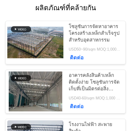
ติดต่อ
ผลิตภัณฑ์ที่คล้ายกัน
เรา
โซลูชันการจัดหาอาคาร
โครงสร้างเหล็กสำเร็จรูป
ข่าว
สำหรับอุตสาหกรรม
USD50~90/sqm MOQ:1,000 ตร.ม
ติดต่อ
กรณี
อาคารคลังสินค้าเหล็ก
แผนผัง
ติดตั้งง่าย โซลูชันการจัด
เก็บที่เป็นมิตรต่อสิ่ง
เว็บไซต์
แวดล้อม
USD40-60/sqm MOQ:1,000 ตร.ม
ติดต่อ
นโยบาย
โรงงานไฟฟ้า สะพาย