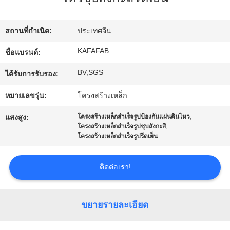
เกี่ยว
กับ
สถานที่กำเนิด:
ประเทศจีน
เรา
KAFAFAB
ชื่อแบรนด์:
BV,SGS
ได้รับการรับรอง:
ทัวร์
หมายเลขรุ่น:
โครงสร้างเหล็ก
โรงงาน
,
แสงสูง:
โครงสร้างเหล็กสำเร็จรูปป้องกันแผ่นดินไหว
,
โครงสร้างเหล็กสำเร็จรูปชุบสังกะสี
โครงสร้างเหล็กสำเร็จรูปรีดเย็น
การ
ติดต่อเรา!
ควบคุม
คุณภาพ
ขยายรายละเอียด