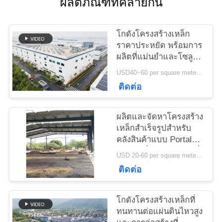
ผลิตภัณฑ์ที่คล้ายกัน
ติดต่อ
เรา
โกดังโครงสร้างเหล็ก
ราคาประหยัด พร้อมการ
ผลิตที่แม่นยำและโซลูชัน
ข่าว
การจัดส่งแบบครบวงจร
USD40~60 per square meter MOQ:1000 sqm
ติดต่อ
กรณี
ผลิตและจัดหาโครงสร้าง
เหล็กสำเร็จรูปสำหรับ
แผนผัง
คลังสินค้าแบบ Portal
Frame ที่ออกแบบตามสั่ง
USD 20-60 per square meter MOQ:1000 ตารางเมตร
เว็บไซต์
ในประเทศเบนิน
ติดต่อ
นโยบาย
โกดังโครงสร้างเหล็กที่
ทนทานต่อแผ่นดินไหวสูง