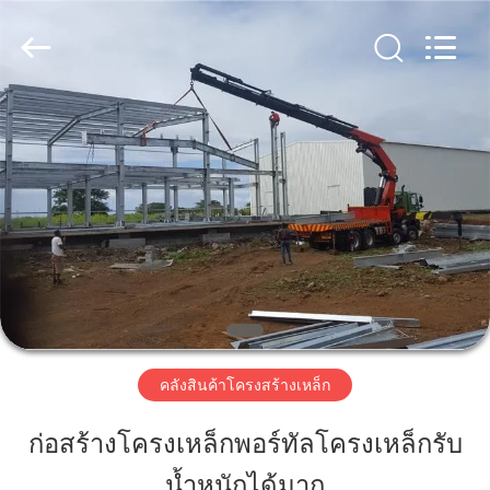
2018
-
2026
Qingdao
KaFa
Fabrication
Co.,
Ltd..
บ้าน
All
Rights
Reserved.
สินค้า
วิดีโอ
รายการ
คลังสินค้าโครงสร้างเหล็ก
VR
ก่อสร้างโครงเหล็กพอร์ทัลโครงเหล็กรับ
น้ำหนักได้มาก