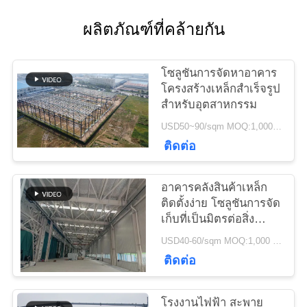
ติดต่อ
ผลิตภัณฑ์ที่คล้ายกัน
เรา
โซลูชันการจัดหาอาคาร
ข่าว
โครงสร้างเหล็กสำเร็จรูป
สำหรับอุตสาหกรรม
USD50~90/sqm MOQ:1,000 ตร.ม
กรณี
ติดต่อ
อาคารคลังสินค้าเหล็ก
แผนผัง
ติดตั้งง่าย โซลูชันการจัด
เก็บที่เป็นมิตรต่อสิ่ง
เว็บไซต์
แวดล้อม
USD40-60/sqm MOQ:1,000 ตร.ม
ติดต่อ
นโยบาย
โรงงานไฟฟ้า สะพาย