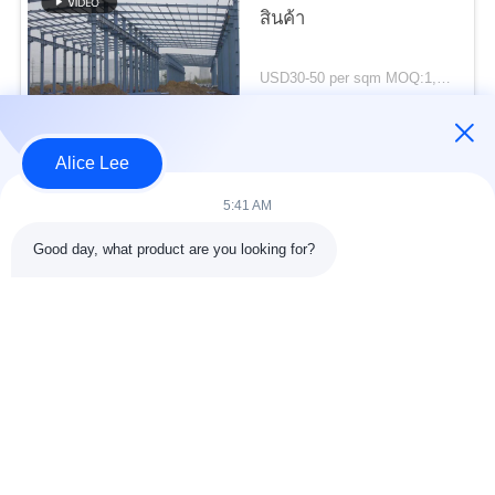
ความ
สินค้า
เป็น
USD30-50 per sqm MOQ:1,000 ตรม
ส่วน
ติดต่อ
ตัว
Alice Lee
หมวดหมู่ยอดนิยม
ทั้งหมด
5:41 AM
Good day, what product are you looking for?
การก่อสร้างโครงสร้าง
การประชุมเชิงปฏิบัติ
เหล็ก
การโครงสร้างเหล็ก
คลังสินค้าโครงสร้าง
เหล็กโครงสร้างทาง
เหล็ก
สถาปัตยกรรม
บริการแปรรูป
คานเหล็กโครงสร้าง
เหล็กกล้า