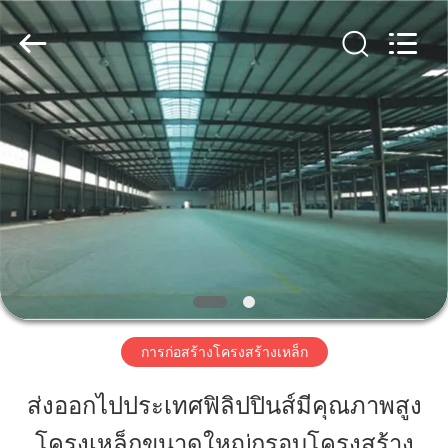
2018
-
2026
Qingdao
KaFa
Fabrication
Co.,
Ltd..
บ้าน
All
Rights
Reserved.
สินค้า
วิดีโอ
รายการ
การก่อสร้างโครงสร้างเหล็ก
VR
ส่งออกไปประเทศฟิลิปปินส์มีคุณภาพสูง
โครงเหล็กขนาดใหญ่กรอบโครงสร้าง