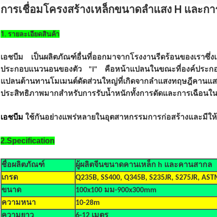
การเชื่อมโครงสร้างเหล็กขนาดลำแสง H และก
1. รายละเอียดสินค้า
เอชบีม
เป็นผลิตภัณฑ์อื่นที่ออกมาจากโรงงานรีดร้อนของเราซึ่ง
ประกอบแนวนอนของตัว "I" คือหน้าแปลนในขณะที่องค์ประกอบแน
แปลนต้านทานโมเมนต์ดัดส่วนใหญ่ที่เกิดจากลำแสงทฤษฎีคาน
ประสิทธิภาพมากสำหรับการรับน้ำหนักทั้งการดัดและการเฉือนใ
เอชบีม
ใช้กันอย่างแพร่หลายในอุตสาหกรรมการก่อสร้างและมีใ
2.Specification
ชื่อผลิตภัณฑ์
ผู้ผลิตจีนขนาดคานเหล็ก h และคานสากล
เกรด
Q235B, SS400, Q345B, S235JR, S275JR, AS
ขนาด
100x100 มม-900x300mm
ความหนา
10-28m
ความยาว
6-12 เมตร