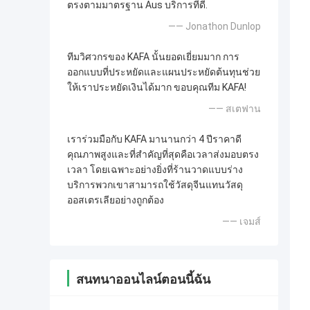
ตรงตามมาตรฐาน Aus บริการที่ดี.
—— Jonathon Dunlop
ทีมวิศวกรของ KAFA นั้นยอดเยี่ยมมาก การ
ออกแบบที่ประหยัดและแผนประหยัดต้นทุนช่วย
ให้เราประหยัดเงินได้มาก ขอบคุณทีม KAFA!
—— สเตฟาน
เราร่วมมือกับ KAFA มานานกว่า 4 ปีราคาดี
คุณภาพสูงและที่สำคัญที่สุดคือเวลาส่งมอบตรง
เวลา โดยเฉพาะอย่างยิ่งที่ร้านวาดแบบร่าง
บริการพวกเขาสามารถใช้วัสดุจีนแทนวัสดุ
ออสเตรเลียอย่างถูกต้อง
—— เจมส์
สนทนาออนไลน์ตอนนี้ฉัน