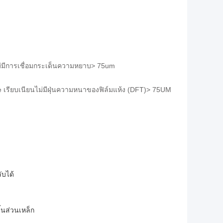
ม่มีการเชื่อมกระเด็นความหยาบ> 75um
e เรียบเนียนไม่มีฝุ่นความหนาของฟิล์มแห้ง (DFT)> 75UM
ับได้
้นส่วนเหล็ก