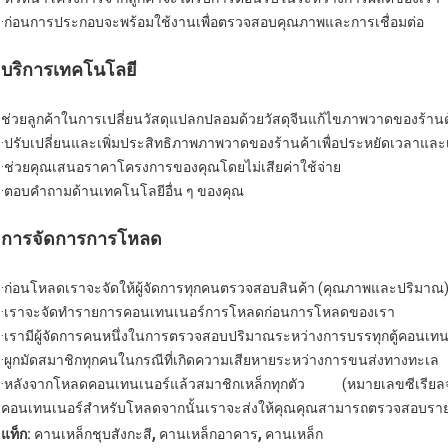
·ก่อนการประกอบจะพร้อมใช้งานเพื่อตรวจสอบคุณภาพและการเชื่อมต่อ
บริการเทคโนโลยี
ช่วยลูกค้าในการเปลี่ยนวัสดุแปลกปลอมด้วยวัสดุจีนแก้ไขภาพวาดของร้านด้
·ปรับเปลี่ยนและเพิ่มประสิทธิภาพภาพวาดของร้านค้าเพื่อประหยัดเวลาและเ
·ช่วยคุณเสนอราคาโครงการของคุณโดยไม่เสียค่าใช้จ่าย
·ตอบคำถามด้านเทคโนโลยีอื่น ๆ ของคุณ
การจัดการการโหลด
·ก่อนโหลดเราจะจัดให้ผู้จัดการทุกคนตรวจสอบสินค้า (คุณภาพและปริมาณ
·เราจะจัดทำรายการคอนเทนเนอร์การโหลดก่อนการโหลดของเรา
·เรามีผู้จัดการคนหนึ่งในการตรวจสอบปริมาณระหว่างการบรรทุกตู้คอนเทน
·ผูกมัดสมาชิกทุกคนในกรณีที่เกิดความเสียหายระหว่างการขนส่งทางทะเล
·หลังจากโหลดคอนเทนเนอร์แล้วสมาชิกเหล็กทุกตัว (หมายเลขซีเรี
คอนเทนเนอร์สำหรับโหลดจากนั้นเราจะส่งให้คุณคุณสามารถตรวจสอบรายชื
,
,
แท็ก:
คานเหล็กชุบสังกะสี
คานเหล็กอาคาร
คานเหล็ก