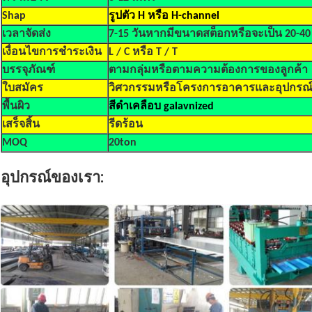
Shap
รูปตัว H หรือ H-channel
เวลาจัดส่ง
7-15 วันหากมีขนาดสต็อกหรือจะเป็น 20-40
เงื่อนไขการชำระเงิน
L / C หรือ T / T
บรรจุภัณฑ์
ตามกลุ่มหรือตามความต้องการของลูกค้า
ใบสมัคร
วิศวกรรมหรือโครงการอาคารและอุปกรณ์เ
พื้นผิว
สีดำเคลือบ galavnized
เสร็จสิ้น
รีดร้อน
MOQ
20ton
อุปกรณ์ของเรา: