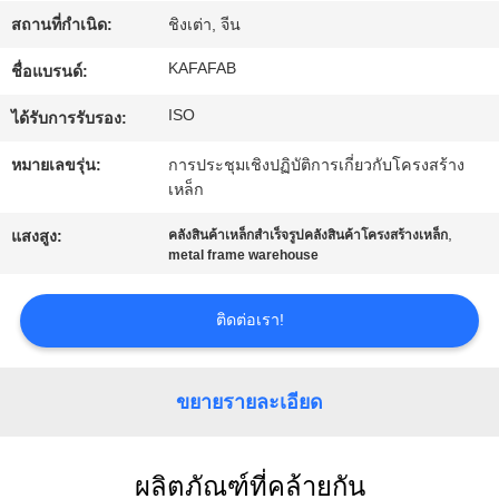
เกี่ยว
สถานที่กำเนิด:
ชิงเต่า, จีน
กับ
KAFAFAB
ชื่อแบรนด์:
เรา
ISO
ได้รับการรับรอง:
หมายเลขรุ่น:
การประชุมเชิงปฏิบัติการเกี่ยวกับโครงสร้าง
ทัวร์
เหล็ก
โรงงาน
,
แสงสูง:
คลังสินค้าเหล็กสำเร็จรูปคลังสินค้าโครงสร้างเหล็ก
metal frame warehouse
การ
ติดต่อเรา!
ควบคุม
ขยายรายละเอียด
คุณภาพ
ผลิตภัณฑ์ที่คล้ายกัน