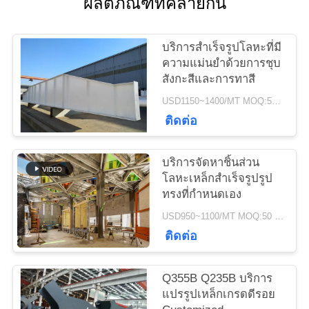
ผลิตภัณฑ์ที่คล้ายกัน
ติดต่อ
เรา
บริการสำเร็จรูปโลหะที่มี
ความแม่นยำด้วยการชุบ
สังกะสีและการทาสี
ข่าว
USD1150~1400/MT MOQ:50 MT
ติดต่อ
กรณี
บริการจัดหาชิ้นส่วน
โลหะเหล็กสำเร็จรูปรูป
แผนผัง
ทรงที่กำหนดเอง
USD950~1100/MT MOQ:50 เมตร
เว็บไซต์
ติดต่อ
นโยบาย
Q355B Q235B บริการ
แปรรูปเหล็กเกรดดีรอย