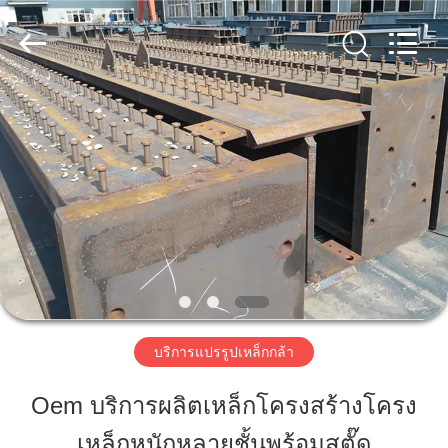
2018
-
2026
Qingdao
KaFa
Fabrication
Co.,
Ltd..
บ้าน
All
Rights
Reserved.
สินค้า
วิดีโอ
รายการ
บริการแปรรูปเหล็กกล้า
VR
Oem บริการผลิตเหล็กโครงสร้างโครง
เหล็กหนักหลายชั้นพร้อมสตั๊ด