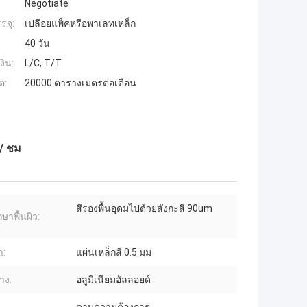
Negotiate
รจุ:
เปลือยแพ็คหรือพาเลทเหล็ก
40 วัน
งิน:
L/C, T/T
ต:
20000 ตารางเมตรต่อเดือน
/ ชม
สีรองพื้นอุดมไปด้วยสังกะสี 90um
ษาพื้นผิว:
า:
แผ่นเหล็กสี 0.5 มม
าง:
อลูมิเนียมอัลลอยด์