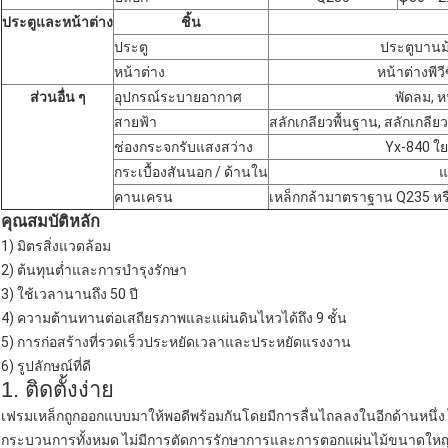
ประตูและหน้าต่าง
ชิ้น
ประตู
ประตูบานม
หน้าต่าง
หน้าต่างพีวี
ส่วนอื่น ๆ
อุปกรณ์ระบายอากาศ
พัดลม, 
สายฟ้า
สลักเกลียวพื้นฐาน, สลักเกลีย
ช่องกระจกรับแสงสว่าง
Yx-840 ใย
กระเบื้องสันนอก / ด้านใน
แ
คานเครน
เหล็กกล้ามาตราฐาน Q235 หรื
คุณสมบัติหลัก
1) มิตรสิ่งแวดล้อม
2) ต้นทุนต่ำและการบำรุงรักษา
3) ใช้เวลานานถึง 50 ปี
4) ความต้านทานต่อเสถียรภาพและแผ่นดินไหวได้ถึง 9 ชั้น
5) การก่อสร้างที่รวดเร็วประหยัดเวลาและประหยัดแรงงาน
6) รูปลักษณ์ที่ดี
1. ติดตั้งง่าย
เฟรมเหล็กถูกออกแบบมาให้พอดีพร้อมกันโดยมีการลื่นไถลลงในอีกด้านหนึ่ง
กระบวนการทั้งหมด
ไม่มีการตัดการรักษาการและการตอกแผ่นไม้ขนาดใหญ