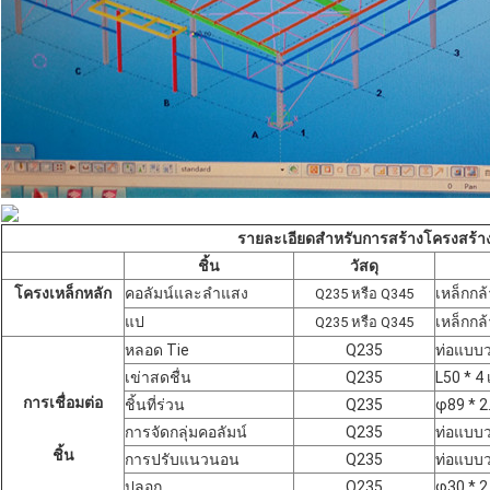
รายละเอียดสำหรับการสร้างโครงสร้าง
ชิ้น
วัสดุ
โครงเหล็กหลัก
คอลัมน์และลำแสง
เหล็กกล
Q235 หรือ Q345
แป
เหล็กกล้
Q235 หรือ Q345
หลอด Tie
Q235
ท่อแบบว
เข่าสดชื่น
Q235
L50 * 4 
การเชื่อมต่อ
ชิ้นที่ร่วน
Q235
φ89 * 2.
การจัดกลุ่มคอลัมน์
Q235
ท่อแบบว
ชิ้น
การปรับแนวนอน
Q235
ท่อแบบว
ปลอก
Q235
φ30 * 2