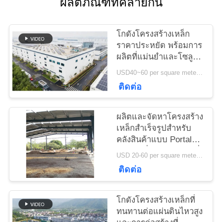
ผลิตภัณฑ์ที่คล้ายกัน
ติดต่อ
เรา
โกดังโครงสร้างเหล็ก
ราคาประหยัด พร้อมการ
ผลิตที่แม่นยำและโซลูชัน
ข่าว
การจัดส่งแบบครบวงจร
USD40~60 per square meter MOQ:1000 sqm
ติดต่อ
กรณี
ผลิตและจัดหาโครงสร้าง
เหล็กสำเร็จรูปสำหรับ
แผนผัง
คลังสินค้าแบบ Portal
Frame ที่ออกแบบตามสั่ง
USD 20-60 per square meter MOQ:1000 ตารางเมตร
เว็บไซต์
ในประเทศเบนิน
ติดต่อ
นโยบาย
โกดังโครงสร้างเหล็กที่
ทนทานต่อแผ่นดินไหวสูง