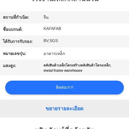
เกี่ยว
กับ
สถานที่กำเนิด:
จีน
เรา
KAFAFAB
ชื่อแบรนด์:
BV,SGS
ได้รับการรับรอง:
ทัวร์
หมายเลขรุ่น:
อาคารเหล็ก
โรงงาน
,
แสงสูง:
คลังสินค้าเหล็กโครงสร้างคลังสินค้าโครงเหล็ก
metal frame warehouse
การ
ติดต่อเรา!
ควบคุม
คุณภาพ
ขยายรายละเอียด