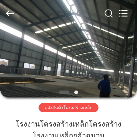
2018
-
2026
Qingdao
KaFa
Fabrication
Co.,
Ltd..
บ้าน
All
Rights
Reserved.
สินค้า
วิดีโอ
รายการ
คลังสินค้าโครงสร้างเหล็ก
VR
โรงงานโครงสร้างเหล็กโครงสร้าง
โรงงานเหล็กกล้าฉนวน