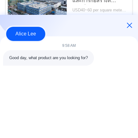
ความ
และการก่อสร้างที่
รวดเร็วสำหรับความ
USD40~60 per square meter MOQ:1,000 ตารางเมตร
เป็น
ต้องการในการจัดเก็บ
ติดต่อ
ของคุณ
ส่วน
Alice Lee
หมวดหมู่ยอดนิยม
ตัว
ทั้งหมด
9:58 AM
Good day, what product are you looking for?
การก่อสร้างโครงสร้าง
การประชุมเชิงปฏิบัติ
เหล็ก
การโครงสร้างเหล็ก
คลังสินค้าโครงสร้าง
เหล็กโครงสร้างทาง
เหล็ก
สถาปัตยกรรม
บริการแปรรูป
คานเหล็กโครงสร้าง
เหล็กกล้า