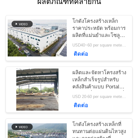
ผลิตภัณฑ์ที่คล้ายกัน
ติดต่อ
เรา
โกดังโครงสร้างเหล็ก
ราคาประหยัด พร้อมการ
ผลิตที่แม่นยำและโซลูชัน
ข่าว
การจัดส่งแบบครบวงจร
USD40~60 per square meter MOQ:1000 sqm
ติดต่อ
กรณี
ผลิตและจัดหาโครงสร้าง
เหล็กสำเร็จรูปสำหรับ
แผนผัง
คลังสินค้าแบบ Portal
Frame ที่ออกแบบตามสั่ง
USD 20-60 per square meter MOQ:1000 ตารางเมตร
เว็บไซต์
ในประเทศเบนิน
ติดต่อ
นโยบาย
โกดังโครงสร้างเหล็กที่
ทนทานต่อแผ่นดินไหวสูง