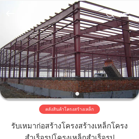
2018
-
2026
Qingdao
KaFa
Fabrication
Co.,
Ltd..
บ้าน
All
Rights
Reserved.
สินค้า
วิดีโอ
รายการ
คลังสินค้าโครงสร้างเหล็ก
VR
รับเหมาก่อสร้างโครงสร้างเหล็กโครง
สำเร็จรูปโครงเหล็กสำเร็จรูป