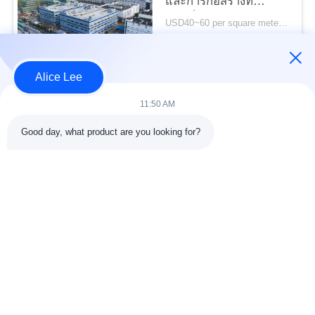
ความ
และการก่อสร้างที่
รวดเร็วสำหรับความ
USD40~60 per square meter MOQ:1,000 ตารางเมตร
เป็น
ต้องการในการจัดเก็บ
ติดต่อ
ของคุณ
ส่วน
Alice Lee
หมวดหมู่ยอดนิยม
ตัว
ทั้งหมด
11:50 AM
Good day, what product are you looking for?
การก่อสร้างโครงสร้าง
การประชุมเชิงปฏิบัติ
เหล็ก
การโครงสร้างเหล็ก
คลังสินค้าโครงสร้าง
เหล็กโครงสร้างทาง
เหล็ก
สถาปัตยกรรม
บริการแปรรูป
คานเหล็กโครงสร้าง
เหล็กกล้า