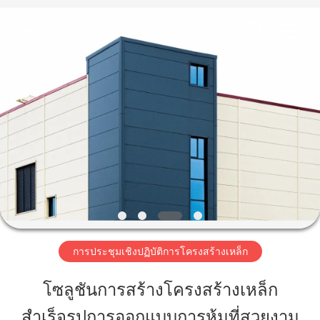
2018
-
2026
Qingdao
KaFa
Fabrication
Co.,
Ltd..
บ้าน
All
Rights
Reserved.
สินค้า
วิดีโอ
รายการ
การประชุมเชิงปฏิบัติการโครงสร้างเหล็ก
VR
โซลูชันการสร้างโครงสร้างเหล็ก
สำเร็จรูปการออกแบบการหุ้มที่สวยงาม