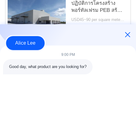
ความ
ปฏิบัติการโครงสร้าง
พอร์ทัลเฟรม PEB สร้าง
เป็น
มาตรฐาน ISO
USD45~90 per square meter MOQ:1,000 ตารางเมตร
ส่วน
ติดต่อ
ตัว
Alice Lee
หมวดหมู่ยอดนิยม
ทั้งหมด
9:00 PM
Good day, what product are you looking for?
การก่อสร้างโครงสร้าง
การประชุมเชิงปฏิบัติ
เหล็ก
การโครงสร้างเหล็ก
คลังสินค้าโครงสร้าง
เหล็กโครงสร้างทาง
เหล็ก
สถาปัตยกรรม
บริการแปรรูป
คานเหล็กโครงสร้าง
เหล็กกล้า