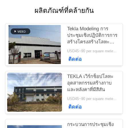
ติดต่อ
ผลิตภัณฑ์ที่คล้ายกัน
เรา
Tekla Modeling การ
ประชุมเชิงปฏิบัติการการ
ข่าว
สร้างโครงสร้างโลหะ
สำเร็จรูปความแข็งแรง
USD45~90 per square meter MOQ:1,000 ตารางเมตร
สูง
กรณี
ติดต่อ
TEKLA เวิร์กช็อปโลหะ
แผนผัง
อุตสาหกรรมสร้างกาบ
และหลังคาที่มีสีสัน
เว็บไซต์
USD45~90 per square meter MOQ:1,000 ตารางเมตร
ติดต่อ
นโยบาย
กระบวนการประชุมเชิง